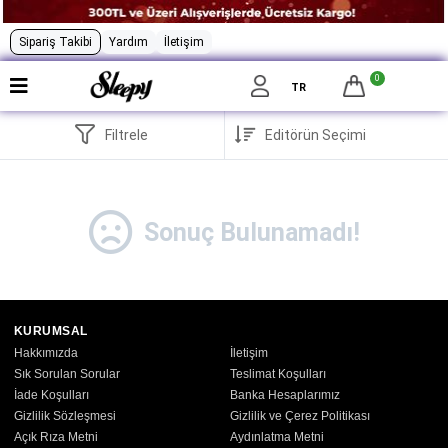
Sipariş Takibi
Yardım
İletişim
0
TR
Filtrele
Sonuç Bulunamadı!
KURUMSAL
Hakkımızda
İletişim
Sık Sorulan Sorular
Teslimat Koşulları
İade Koşulları
Banka Hesaplarımız
Gizlilik Sözleşmesi
Gizlilik ve Çerez Politikası
Açık Rıza Metni
Aydınlatma Metni