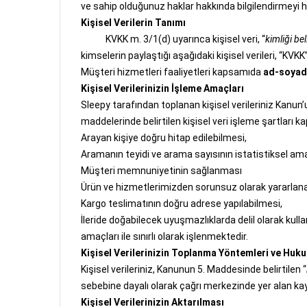
ve sahip olduğunuz haklar hakkında bilgilendirmeyi 
Kişisel Verilerin Tanımı
KVKK m. 3/1(d) uyarınca kişisel veri, “
kimliği bel
kimselerin paylaştığı aşağıdaki kişisel verileri, “KVKK
Müşteri hizmetleri faaliyetleri kapsamıda
ad-soyadı,
Kişisel Verilerinizin İşleme Amaçları
Sleepy tarafından toplanan kişisel verileriniz Kanun
maddelerinde belirtilen kişisel veri işleme şartları ka
Arayan kişiye doğru hitap edilebilmesi,
Aramanın teyidi ve arama sayısının istatistiksel ama
Müşteri memnuniyetinin sağlanması
Ürün ve hizmetlerimizden sorunsuz olarak yararlan
Kargo teslimatının doğru adrese yapılabilmesi,
İleride doğabilecek uyuşmazlıklarda delil olarak kull
amaçları ile sınırlı olarak işlenmektedir.
Kişisel Verilerinizin Toplanma Yöntemleri ve Huku
Kişisel verileriniz, Kanunun 5. Maddesinde belirtilen “
sebebine dayalı olarak çağrı merkezinde yer alan kayı
Kişisel Verilerinizin Aktarılması