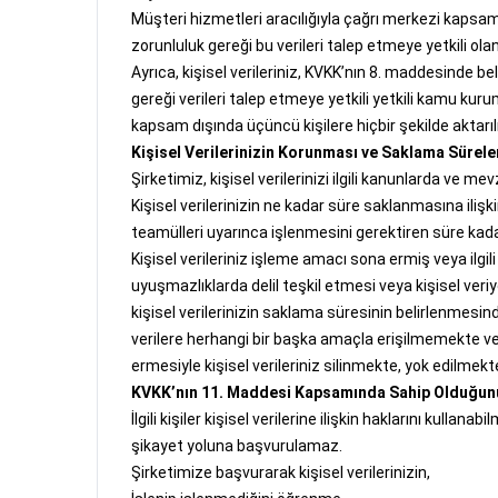
Müşteri hizmetleri aracılığıyla çağrı merkezi kapsamın
zorunluluk gereği bu verileri talep etmeye yetkili olan
Ayrıca, kişisel verileriniz, KVKK’nın 8. maddesinde bel
gereği verileri talep etmeye yetkili yetkili kamu kurum
kapsam dışında üçüncü kişilere hiçbir şekilde aktarı
Kişisel Verilerinizin Korunması ve Saklama Sürele
Şirketimiz, kişisel verilerinizi ilgili kanunlarda v
Kişisel verilerinizin ne kadar süre saklanmasına ili
teamülleri uyarınca işlenmesini gerektiren süre kad
Kişisel verileriniz işleme amacı sona ermiş veya ilgil
uyuşmazlıklarda delil teşkil etmesi veya kişisel ver
kişisel verilerinizin saklama süresinin belirlenmesi
verilere herhangi bir başka amaçla erişilmemekte ve a
ermesiyle kişisel verileriniz silinmekte, yok edilmek
KVKK’nın 11. Maddesi Kapsamında Sahip Olduğunu
İlgili kişiler kişisel verilerine ilişkin haklarını ku
şikayet yoluna başvurulamaz.
Şirketimize başvurarak kişisel verilerinizin,