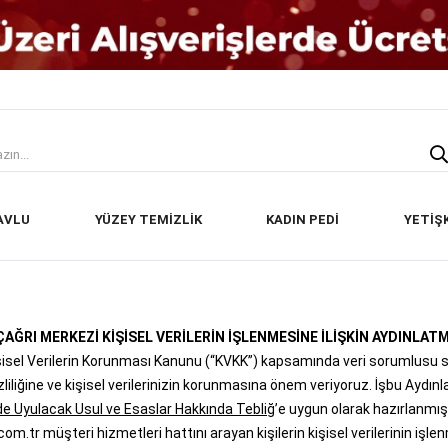
AVLU
YÜZEY TEMİZLİK
KADIN PEDİ
YETİŞ
ÇAĞRI MERKEZİ KİŞİSEL VERİLERİN İŞLENMESİNE İLİŞKİN AYDINLAT
Kişisel Verilerin Korunması Kanunu (“KVKK”) kapsamında veri sorumlusu 
izliliğine ve kişisel verilerinizin korunmasına önem veriyoruz. İşbu Aydı
e Uyulacak Usul ve Esaslar Hakkında Tebliğ
’e uygun olarak hazırlanmışt
com.tr müşteri hizmetleri hattını arayan kişilerin kişisel verilerinin 