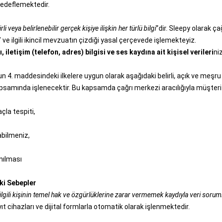
hedeflemektedir.
irli veya belirlenebilir gerçek kişiye ilişkin her türlü bilgi
”dir. Sleepy olarak 
” ve ilgili ikincil mevzuatın çizdiği yasal çerçevede işlemekteyiz.
 iletişim (telefon, adres) bilgisi ve ses kaydına ait kişisel verileri
ni
’un 4. maddesindeki ilkelere uygun olarak aşağıdaki belirli, açık ve meş
psamında işlenecektir. Bu kapsamda çağrı merkezi aracılığıyla müşteri hizm
çla tespiti,
abilmeniz,
anılması
ki Sebepler
ilgili kişinin temel hak ve özgürlüklerine zarar vermemek kaydıyla veri sor
t cihazları ve dijital formlarla otomatik olarak işlenmektedir.