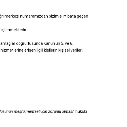
çağrı merkezi numaramızdan bizimle irtibata geçen
z işlenmektedir.
ru amaçlar doğrultusunda Kanun’un 5. ve 6.
etlerine erişen ilgili kişilerin kişisel verileri;
umlusunun meşru menfaati için zorunlu olması
” hukuki