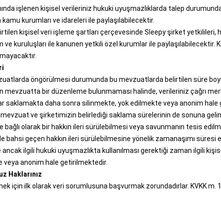
da işlenen kişisel verileriniz hukuki uyuşmazlıklarda talep durumunda ilg
 kamu kurumları ve idareleri ile paylaşılabilecektir.
irtilen kişisel veri işleme şartları çerçevesinde Sleepy şirket yetkilileri,
 ve kuruluşları ile kanunen yetkili özel kurumlar ile paylaşılabilecektir. 
lmayacaktır.
ri
e mevzuatlarda öngörülmesi durumunda bu mevzuatlarda belirtilen süre b
şkin mevzuatta bir düzenleme bulunmaması halinde, verileriniz çağrı merk
ar saklamakta daha sonra silinmekte, yok edilmekte veya anonim hale g
i mevzuat ve şirketimizin belirlediği saklama sürelerinin de sonuna gelinm
iye bağlı olarak bir hakkın ileri sürülebilmesi veya savunmanın tesis ed
nde bahsi geçen hakkın ileri sürülebilmesine yönelik zamanaşımı süresi
ncak ilgili hukuki uyuşmazlıkta kullanılması gerektiği zaman ilgili kişi
te veya anonim hale getirilmektedir.
z Haklarınız
llanabilmek için ilk olarak veri sorumlusuna başvurmak zorundadırlar. KVK