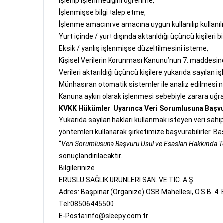
İşlenip işlenmediğini öğrenme,
İşlenmişse bilgi talep etme,
İşlenme amacını ve amacına uygun kullanılıp kullanı
Yurt içinde / yurt dışında aktarıldığı üçüncü kişileri b
Eksik / yanlış işlenmişse düzeltilmesini isteme,
Kişisel Verilerin Korunması Kanunu’nun 7. maddesind
Verileri aktarıldığı üçüncü kişilere yukarıda sayılan iş
Münhasıran otomatik sistemler ile analiz edilmesi n
Kanuna aykırı olarak işlenmesi sebebiyle zarara uğr
KVKK Hükümleri Uyarınca Veri Sorumlusuna Başvu
Yukarıda sayılan hakları kullanmak isteyen veri sahi
yöntemleri kullanarak şirketimize başvurabilirler. B
“
Veri Sorumlusuna Başvuru Usul ve Esasları Hakkında Te
sonuçlandırılacaktır.
Bilgilerinize
ERUSLU SAĞLIK ÜRÜNLERİ SAN. VE TİC. A.Ş.
Adres: Başpınar (Organize) OSB Mahellesi, O.S.B. 4
Tel:08506445500
E-Posta:info@sleepy.com.tr