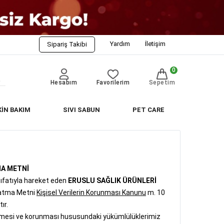
Yardım
İletişim
Sipariş Takibi
0
Hesabım
Favorilerim
Sepetim
KİN BAKIM
SIVI SABUN
PET CARE
MA METNİ
sıfatıyla hareket eden
ERUSLU SAĞLIK ÜRÜNLERİ
nlatma Metni
Kişisel Verilerin Korunması Kanunu
m. 10
ır.
işlenmesi ve korunması hususundaki yükümlülüklerimiz