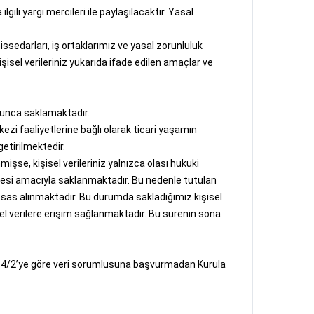
ili yargı mercileri ile paylaşılacaktır. Yasal
 hissedarları, iş ortaklarımız ve yasal zorunluluk
Kişisel verileriniz yukarıda ifade edilen amaçlar ve
oyunca saklamaktadır.
ezi faaliyetlerine bağlı olarak ticari yaşamın
etirilmektedir.
işse, kişisel verileriniz yalnızca olası hukuki
ilmesi amacıyla saklanmaktadır. Bu nedenle tutulan
 esas alınmaktadır. Bu durumda sakladığımız kişisel
sel verilere erişim sağlanmaktadır. Bu sürenin sona
K m. 14/2’ye göre veri sorumlusuna başvurmadan Kurula