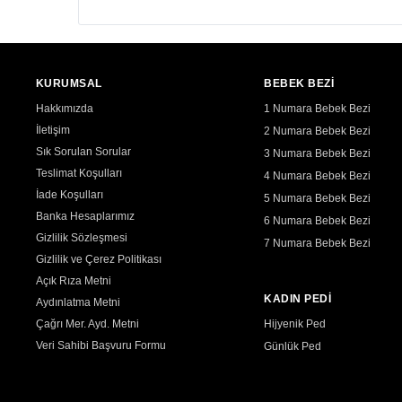
KURUMSAL
BEBEK BEZİ
Hakkımızda
1 Numara Bebek Bezi
İletişim
2 Numara Bebek Bezi
Sık Sorulan Sorular
3 Numara Bebek Bezi
Teslimat Koşulları
4 Numara Bebek Bezi
İade Koşulları
5 Numara Bebek Bezi
Banka Hesaplarımız
6 Numara Bebek Bezi
Gizlilik Sözleşmesi
7 Numara Bebek Bezi
Gizlilik ve Çerez Politikası
Açık Rıza Metni
KADIN PEDİ
Aydınlatma Metni
Çağrı Mer. Ayd. Metni
Hijyenik Ped
Veri Sahibi Başvuru Formu
Günlük Ped