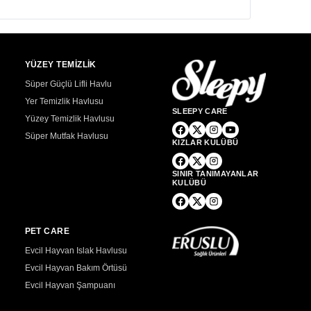
YÜZEY TEMİZLİK
Süper Güçlü Lifli Havlu
Yer Temizlik Havlusu
SLEEPY CARE
Yüzey Temizlik Havlusu
Süper Mutfak Havlusu
KIZLAR KULÜBÜ
SINIR TANIMAYANLAR
KULÜBÜ
PET CARE
Evcil Hayvan Islak Havlusu
Evcil Hayvan Bakım Örtüsü
Evcil Hayvan Şampuanı