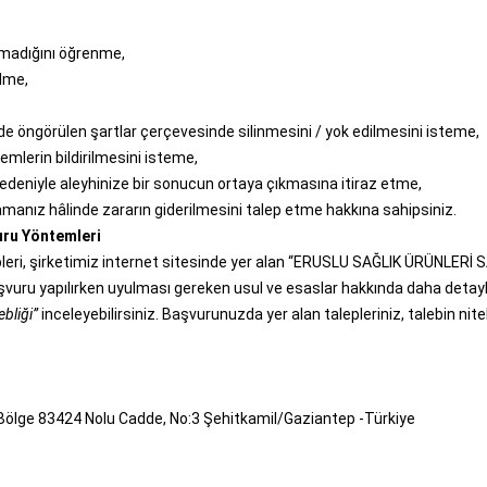
lmadığını öğrenme,
ilme,
e öngörülen şartlar çerçevesinde silinmesini / yok edilmesini isteme,
lemlerin bildirilmesini isteme,
edeniyle aleyhinize bir sonucun ortaya çıkmasına itiraz etme,
amanız hâlinde zararın giderilmesini talep etme hakkına sahipsiniz.
ru Yöntemleri
pleri, şirketimiz internet sitesinde yer alan “ERUSLU SAĞLIK ÜRÜNLERİ S
aşvuru yapılırken uyulması gereken usul ve esaslar hakkında daha detayl
bliği”
inceleyebilirsiniz. Başvurunuzda yer alan talepleriniz, talebin nit
. Bölge 83424 Nolu Cadde, No:3 Şehitkamil/Gaziantep -Türkiye