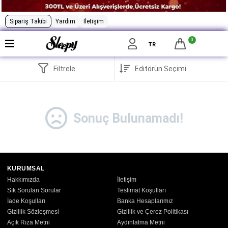
Sipariş Takibi
Yardım
İletişim
0
TR
Filtrele
Sonuç Bulunamadı!
KURUMSAL
Hakkımızda
İletişim
Sık Sorulan Sorular
Teslimat Koşulları
İade Koşulları
Banka Hesaplarımız
Gizlilik Sözleşmesi
Gizlilik ve Çerez Politikası
Açık Rıza Metni
Aydınlatma Metni