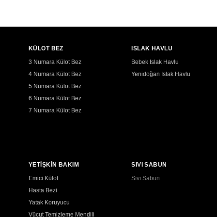
KÜLOT BEZ
ISLAK HAVLU
3 Numara Külot Bez
Bebek Islak Havlu
4 Numara Külot Bez
Yenidoğan Islak Havlu
5 Numara Külot Bez
6 Numara Külot Bez
7 Numara Külot Bez
YETİŞKİN BAKIM
SIVI SABUN
Emici Külot
Sıvı Sabun
Hasta Bezi
Yatak Koruyucu
Vücut Temizleme Mendili