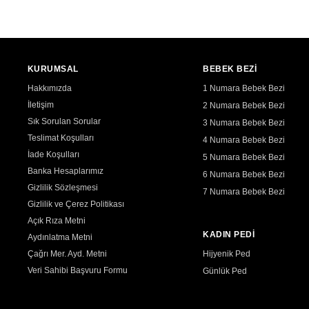
KURUMSAL
BEBEK BEZİ
Hakkımızda
1 Numara Bebek Bezi
İletişim
2 Numara Bebek Bezi
Sık Sorulan Sorular
3 Numara Bebek Bezi
Teslimat Koşulları
4 Numara Bebek Bezi
İade Koşulları
5 Numara Bebek Bezi
Banka Hesaplarımız
6 Numara Bebek Bezi
Gizlilik Sözleşmesi
7 Numara Bebek Bezi
Gizlilik ve Çerez Politikası
Açık Rıza Metni
KADIN PEDİ
Aydınlatma Metni
Çağrı Mer. Ayd. Metni
Hijyenik Ped
Veri Sahibi Başvuru Formu
Günlük Ped