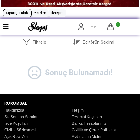
Sipariş Takibi
Yardım
İletişim
0
TR
Filtrele
Sonuç Bulunamadı!
KURUMSAL
Hakkımızda
İletişim
Sık Sorulan Sorular
Teslimat Koşulları
İade Koşulları
Banka Hesaplarımız
Gizlilik Sözleşmesi
Gizlilik ve Çerez Politikası
Açık Rıza Metni
Aydınlatma Metni