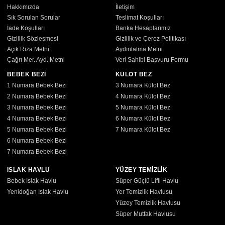
Hakkımızda
İletişim
Sık Sorulan Sorular
Teslimat Koşulları
İade Koşulları
Banka Hesaplarımız
Gizlilik Sözleşmesi
Gizlilik ve Çerez Politikası
Açık Rıza Metni
Aydınlatma Metni
Çağrı Mer. Ayd. Metni
Veri Sahibi Başvuru Formu
BEBEK BEZİ
KÜLOT BEZ
1 Numara Bebek Bezi
3 Numara Külot Bez
2 Numara Bebek Bezi
4 Numara Külot Bez
3 Numara Bebek Bezi
5 Numara Külot Bez
4 Numara Bebek Bezi
6 Numara Külot Bez
5 Numara Bebek Bezi
7 Numara Külot Bez
6 Numara Bebek Bezi
7 Numara Bebek Bezi
ISLAK HAVLU
YÜZEY TEMİZLİK
Bebek Islak Havlu
Süper Güçlü Lifli Havlu
Yenidoğan Islak Havlu
Yer Temizlik Havlusu
Yüzey Temizlik Havlusu
Süper Mutfak Havlusu