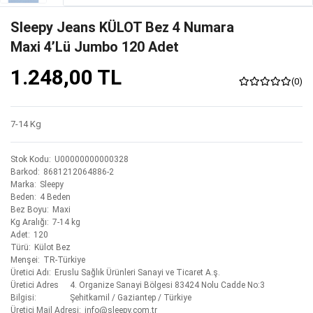
Sleepy Jeans KÜLOT Bez 4 Numara
Maxi 4’lü Jumbo 120 Adet
1.248,00 TL
(0)
7-14 Kg
Stok Kodu
U00000000000328
Barkod
8681212064886-2
Marka
Sleepy
Beden
4 Beden
Bez Boyu
Maxi
Kg Aralığı
7-14 kg
Adet
120
Türü
Külot Bez
Menşei
TR-Türkiye
Üretici Adı
Eruslu Sağlık Ürünleri Sanayi ve Ticaret A.ş.
Üretici Adres
4. Organize Sanayi Bölgesi 83424 Nolu Cadde No:3
Bilgisi
Şehitkamil / Gaziantep / Türkiye
Üretici Mail Adresi
info@sleepy.com.tr