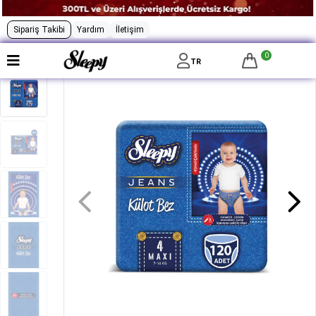
Sipariş Takibi
Yardım
İletişim
0
TR