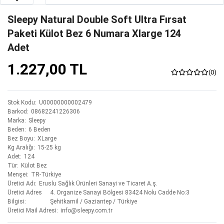
Sleepy Natural Double Soft Ultra Fırsat
Paketi Külot Bez 6 Numara Xlarge 124
Adet
1.227,00 TL
(0)
Stok Kodu
U00000000002479
Barkod
08682241226306
Marka
Sleepy
Beden
6 Beden
Bez Boyu
XLarge
Kg Aralığı
15-25 kg
Adet
124
Tür
Külot Bez
Menşei
TR-Türkiye
Üretici Adı
Eruslu Sağlık Ürünleri Sanayi ve Ticaret A.ş.
Üretici Adres
4. Organize Sanayi Bölgesi 83424 Nolu Cadde No:3
Bilgisi
Şehitkamil / Gaziantep / Türkiye
Üretici Mail Adresi
info@sleepy.com.tr