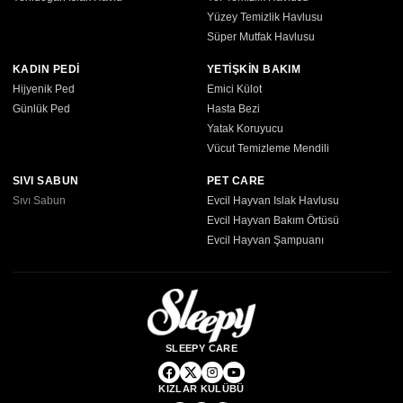
Yüzey Temizlik Havlusu
Süper Mutfak Havlusu
KADIN PEDİ
YETİŞKİN BAKIM
Hijyenik Ped
Emici Külot
Günlük Ped
Hasta Bezi
Yatak Koruyucu
Vücut Temizleme Mendili
SIVI SABUN
PET CARE
Sıvı Sabun
Evcil Hayvan Islak Havlusu
Evcil Hayvan Bakım Örtüsü
Evcil Hayvan Şampuanı
SLEEPY CARE
KIZLAR KULÜBÜ