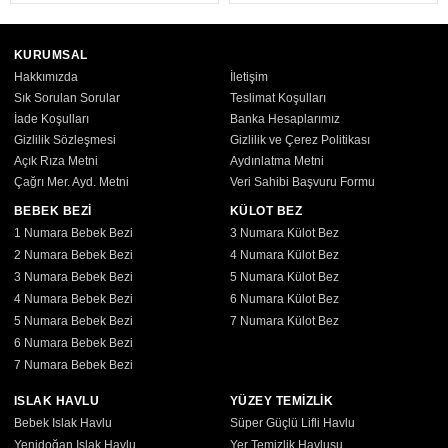
KURUMSAL
Hakkımızda
İletişim
Sık Sorulan Sorular
Teslimat Koşulları
İade Koşulları
Banka Hesaplarımız
Gizlilik Sözleşmesi
Gizlilik ve Çerez Politikası
Açık Rıza Metni
Aydınlatma Metni
Çağrı Mer. Ayd. Metni
Veri Sahibi Başvuru Formu
BEBEK BEZİ
KÜLOT BEZ
1 Numara Bebek Bezi
3 Numara Külot Bez
2 Numara Bebek Bezi
4 Numara Külot Bez
3 Numara Bebek Bezi
5 Numara Külot Bez
4 Numara Bebek Bezi
6 Numara Külot Bez
5 Numara Bebek Bezi
7 Numara Külot Bez
6 Numara Bebek Bezi
7 Numara Bebek Bezi
ISLAK HAVLU
YÜZEY TEMİZLİK
Bebek Islak Havlu
Süper Güçlü Lifli Havlu
Yenidoğan Islak Havlu
Yer Temizlik Havlusu