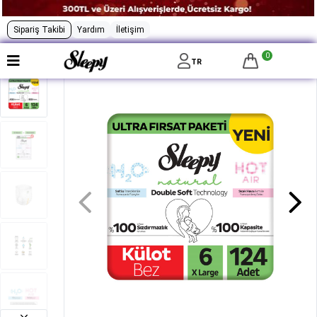
Sipariş Takibi
Yardım
İletişim
0
TR