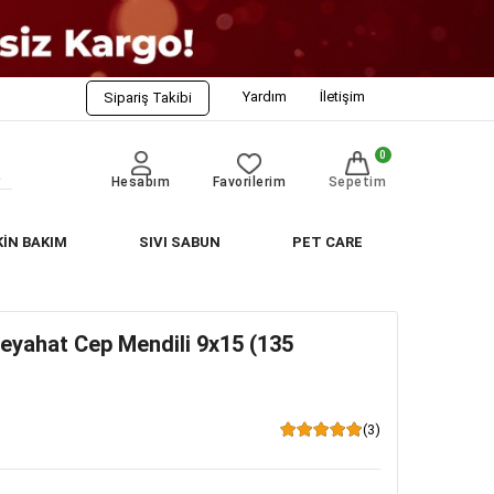
Yardım
İletişim
Sipariş Takibi
0
Hesabım
Favorilerim
Sepetim
KİN BAKIM
SIVI SABUN
PET CARE
eyahat Cep Mendili 9x15 (135
(3)