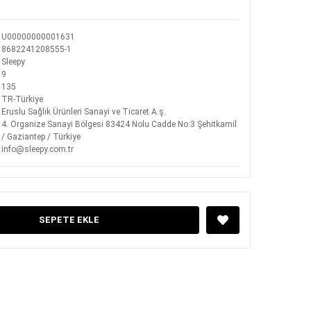
U00000000001631
8682241208555-1
Sleepy
9
135
TR-Türkiye
Eruslu Sağlık Ürünleri Sanayi ve Ticaret A.ş.
4. Organize Sanayi Bölgesi 83424 Nolu Cadde No:3 Şehitkamil
/ Gaziantep / Türkiye
info@sleepy.com.tr
SEPETE EKLE