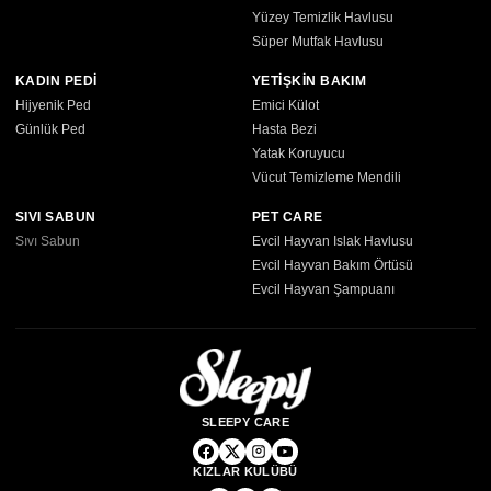
Yüzey Temizlik Havlusu
Süper Mutfak Havlusu
KADIN PEDİ
YETİŞKİN BAKIM
Hijyenik Ped
Emici Külot
Günlük Ped
Hasta Bezi
Yatak Koruyucu
Vücut Temizleme Mendili
SIVI SABUN
PET CARE
Sıvı Sabun
Evcil Hayvan Islak Havlusu
Evcil Hayvan Bakım Örtüsü
Evcil Hayvan Şampuanı
SLEEPY CARE
KIZLAR KULÜBÜ