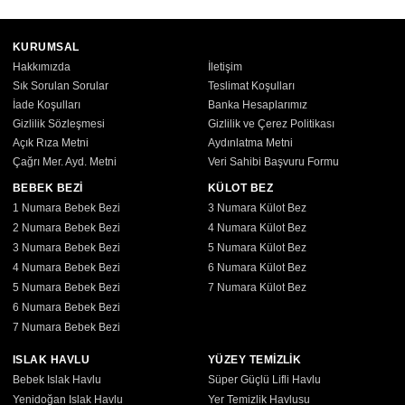
KURUMSAL
Hakkımızda
İletişim
Sık Sorulan Sorular
Teslimat Koşulları
İade Koşulları
Banka Hesaplarımız
Gizlilik Sözleşmesi
Gizlilik ve Çerez Politikası
Açık Rıza Metni
Aydınlatma Metni
Çağrı Mer. Ayd. Metni
Veri Sahibi Başvuru Formu
BEBEK BEZİ
KÜLOT BEZ
1 Numara Bebek Bezi
3 Numara Külot Bez
2 Numara Bebek Bezi
4 Numara Külot Bez
3 Numara Bebek Bezi
5 Numara Külot Bez
4 Numara Bebek Bezi
6 Numara Külot Bez
5 Numara Bebek Bezi
7 Numara Külot Bez
6 Numara Bebek Bezi
7 Numara Bebek Bezi
ISLAK HAVLU
YÜZEY TEMİZLİK
Bebek Islak Havlu
Süper Güçlü Lifli Havlu
Yenidoğan Islak Havlu
Yer Temizlik Havlusu