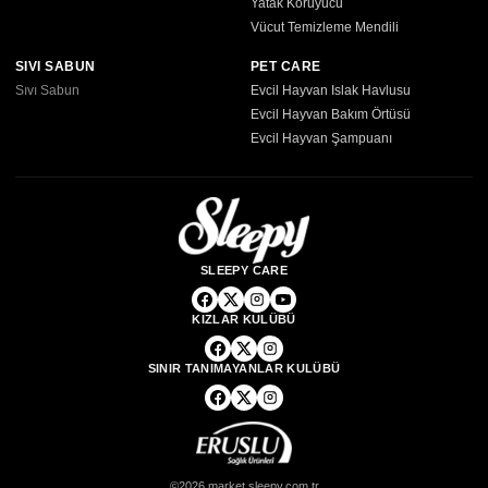
Yatak Koruyucu
Vücut Temizleme Mendili
SIVI SABUN
PET CARE
Sıvı Sabun
Evcil Hayvan Islak Havlusu
Evcil Hayvan Bakım Örtüsü
Evcil Hayvan Şampuanı
SLEEPY CARE
KIZLAR KULÜBÜ
SINIR TANIMAYANLAR KULÜBÜ
©2026 market.sleepy.com.tr