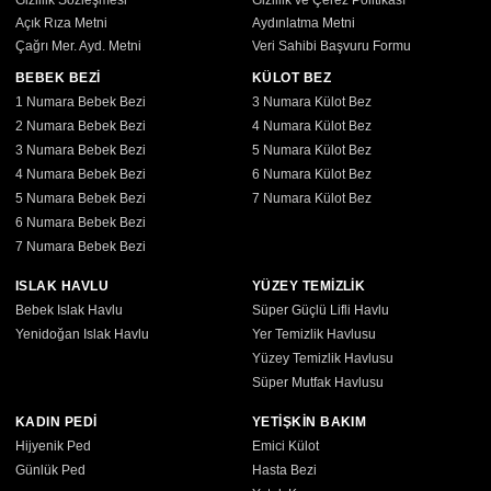
Gizlilik Sözleşmesi
Gizlilik ve Çerez Politikası
Açık Rıza Metni
Aydınlatma Metni
Çağrı Mer. Ayd. Metni
Veri Sahibi Başvuru Formu
BEBEK BEZİ
KÜLOT BEZ
1 Numara Bebek Bezi
3 Numara Külot Bez
2 Numara Bebek Bezi
4 Numara Külot Bez
3 Numara Bebek Bezi
5 Numara Külot Bez
4 Numara Bebek Bezi
6 Numara Külot Bez
5 Numara Bebek Bezi
7 Numara Külot Bez
6 Numara Bebek Bezi
7 Numara Bebek Bezi
ISLAK HAVLU
YÜZEY TEMİZLİK
Bebek Islak Havlu
Süper Güçlü Lifli Havlu
Yenidoğan Islak Havlu
Yer Temizlik Havlusu
Yüzey Temizlik Havlusu
Süper Mutfak Havlusu
KADIN PEDİ
YETİŞKİN BAKIM
Hijyenik Ped
Emici Külot
Günlük Ped
Hasta Bezi