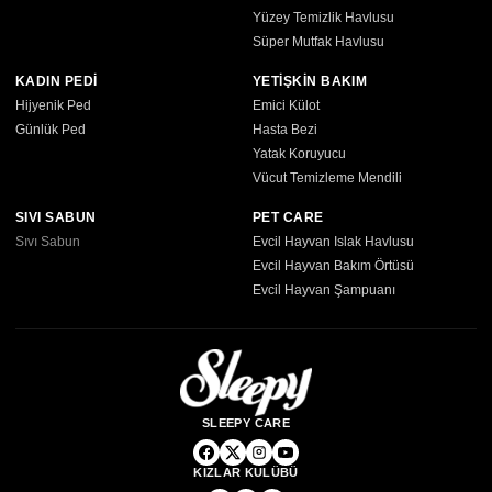
Yüzey Temizlik Havlusu
Süper Mutfak Havlusu
KADIN PEDİ
YETİŞKİN BAKIM
Hijyenik Ped
Emici Külot
Günlük Ped
Hasta Bezi
Yatak Koruyucu
Vücut Temizleme Mendili
SIVI SABUN
PET CARE
Sıvı Sabun
Evcil Hayvan Islak Havlusu
Evcil Hayvan Bakım Örtüsü
Evcil Hayvan Şampuanı
SLEEPY CARE
KIZLAR KULÜBÜ